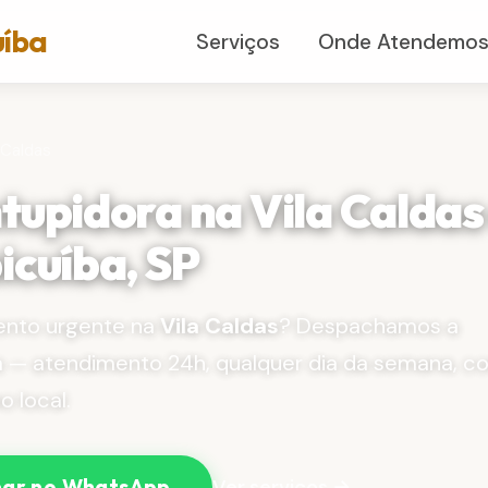
uíba
Serviços
Onde Atendemo
 Caldas
tupidora na Vila Calda
icuíba, SP
nto urgente na
Vila Caldas
? Despachamos a
a — atendimento 24h, qualquer dia da semana, c
 local.
Ver serviços →
ar no WhatsApp