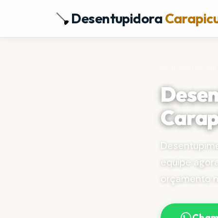
Desentupidora
Carapic
Início
›
Bairros
›
Vila
Desen
Carap
Desentupime
equipe agor
orçamento no
Cham