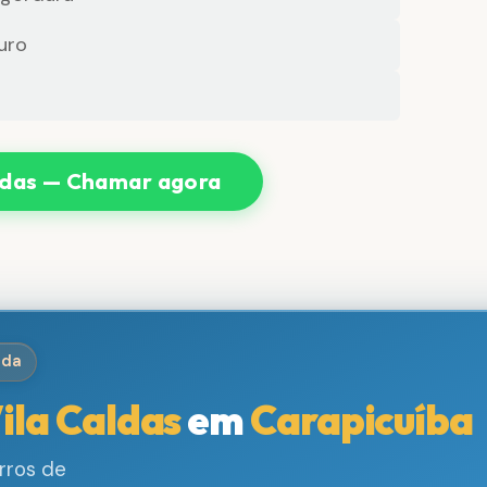
uro
ldas — Chamar agora
ida
ila Caldas
em
Carapicuíba
rros de