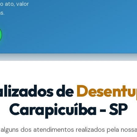
 ato, valor
s.
alizados de
Desentu
Carapicuíba - SP
 alguns dos atendimentos realizados pela noss