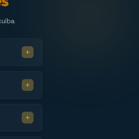
es
uíba.