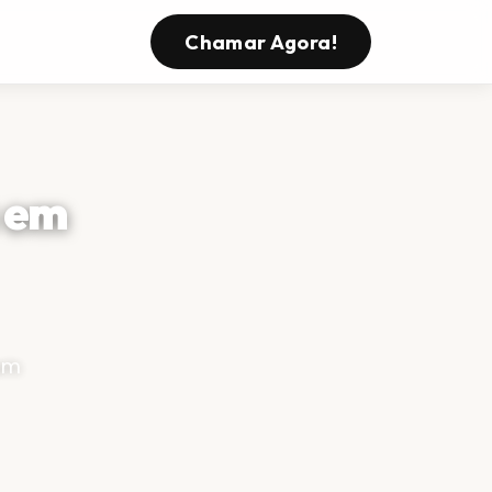
s
Chamar Agora!
s em
om