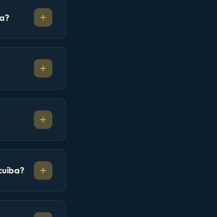
ba?
cuíba?