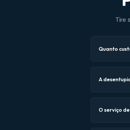
P
Tire
Quanto cust
A desentupi
O serviço d