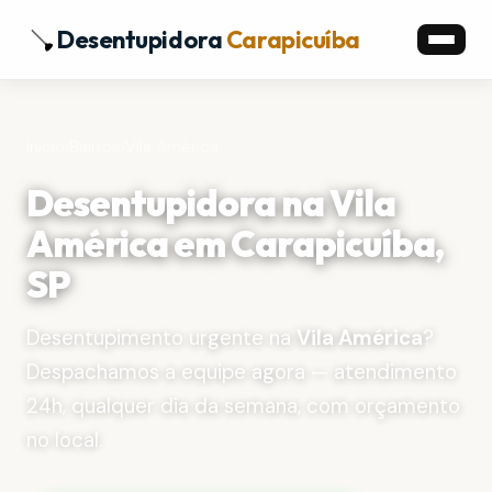
Desentupidora
Carapicuíba
Início
›
Bairros
›
Vila América
Desentupidora na Vila
América em Carapicuíba,
SP
Desentupimento urgente na
Vila América
?
Despachamos a equipe agora — atendimento
24h, qualquer dia da semana, com orçamento
no local.