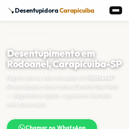
Desentupidora
Carapicuíba
Início
›
Bairros
›
Rodoanel
Desentupimento em
Rodoanel, Carapicuíba-SP
Esgoto, pia ou vaso entupido em
Rodoanel
?
Nossa equipe cobre toda a Grande São Paulo
— diagnóstico rápido, orçamento fechado,
sem burocracia.
Chamar no WhatsApp