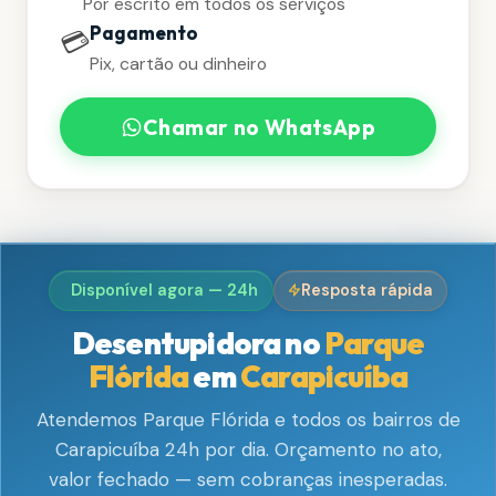
Por escrito em todos os serviços
Pagamento
💳
Pix, cartão ou dinheiro
Chamar no WhatsApp
Disponível agora — 24h
Resposta rápida
Desentupidora no
Parque
Flórida
em
Carapicuíba
Atendemos Parque Flórida e todos os bairros de
Carapicuíba 24h por dia. Orçamento no ato,
valor fechado — sem cobranças inesperadas.