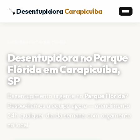
Desentupidora
Carapicuíba
Início
›
Bairros
›
Parque Flórida
Desentupidora no Parque
Flórida em Carapicuíba,
SP
Desentupimento urgente no
Parque Flórida
?
Despachamos a equipe agora — atendimento
24h, qualquer dia da semana, com orçamento
no local.