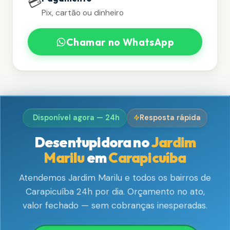
💳
Pix, cartão ou dinheiro
Chamar no WhatsApp
Disponível agora — 24h
Resposta rápida
Desentupidora no
Jardim
Marilu
em
Carapicuíba
Atendemos Jardim Marilu e todos os bairros de
Carapicuíba 24h por dia. Orçamento no ato,
valor fechado — sem cobranças inesperadas.