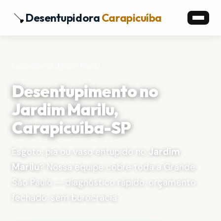
Desentupidora
Carapicuíba
Início
›
Bairros
›
Jardim Marilu
Desentupimento no
Jardim Marilu,
Carapicuíba-SP
Esgoto, pia ou vaso entupido no
Jardim
Marilu
? Nossa equipe cobre toda a Grande
São Paulo — diagnóstico rápido, orçamento
fechado, sem burocracia.