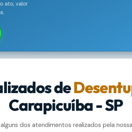
 ato, valor
s.
alizados de
Desentu
Carapicuíba - SP
 alguns dos atendimentos realizados pela noss