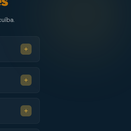
es
uíba.