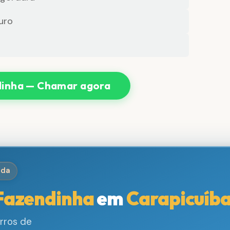
uro
inha — Chamar agora
ida
Fazendinha
em
Carapicuíb
rros de