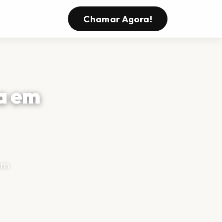
s
Chamar Agora!
a em
om