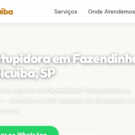
uíba
Serviços
Onde Atendemo
endinha
tupidora em Fazendinh
icuíba, SP
ento urgente em
Fazendinha
? Despachamos a
a — atendimento 24h, qualquer dia da semana, c
 local.
Ver serviços →
ar no WhatsApp