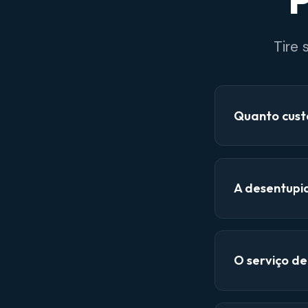
P
Tire
Quanto cust
A desentupi
O serviço d