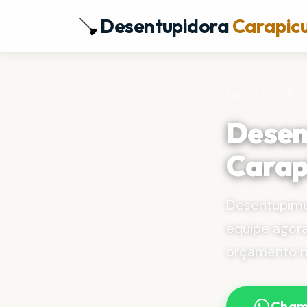
Desentupidora
Carapic
Início
›
Bairros
›
Faz
Desen
Carap
Desentupim
equipe agor
orçamento no
Cham