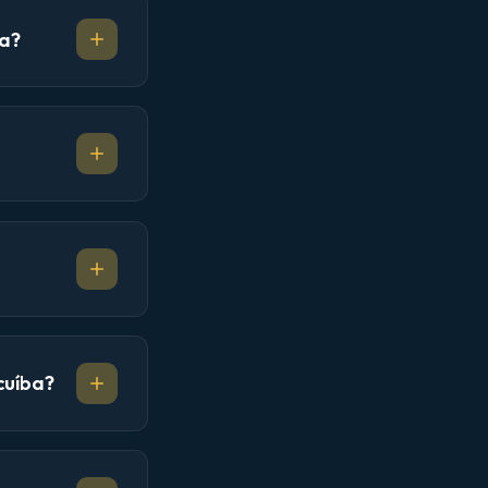
ba?
cuíba?