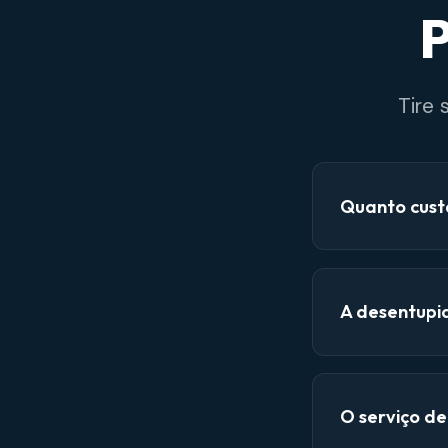
P
Tire
Quanto cust
A desentupi
O serviço d