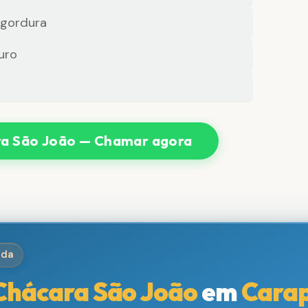
 gordura
uro
a São João — Chamar agora
ida
Chácara São João
em
Carap