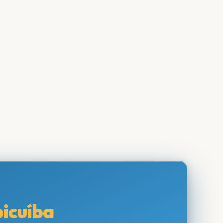
icuíba