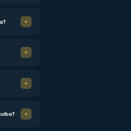
ba?
cuíba?