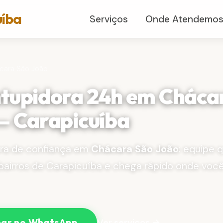
uíba
Serviços
Onde Atendemo
cara São João
tupidora 24h em Cháca
— Carapicuíba
ra de confiança em
Chácara São João
: equipe 
bairros de Carapicuíba e chega rápido onde voc
Ver serviços →
ar no WhatsApp