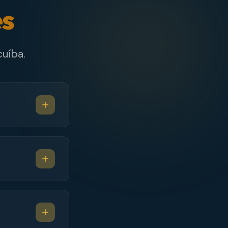
es
uíba.