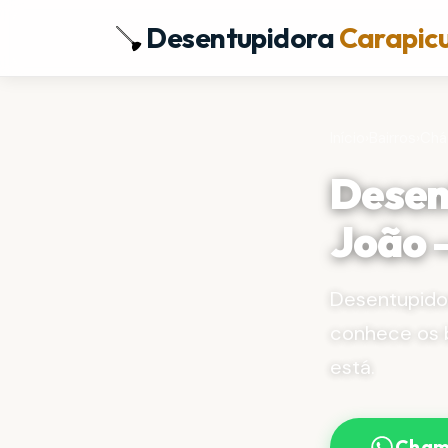
Desentupidora
Carapic
Início
›
Bairros
›
Chá
Desen
João 
Desentupido
conhece os 
está.
Cham