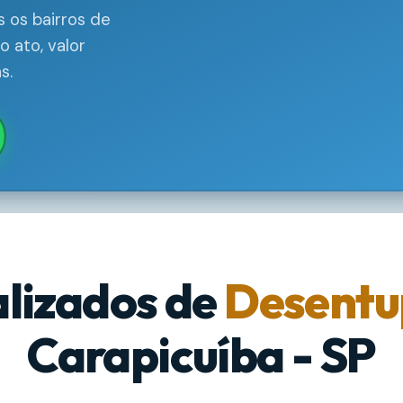
 os bairros de
 ato, valor
s.
alizados de
Desentu
Carapicuíba - SP