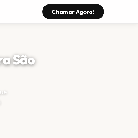
s
Chamar Agora!
ra São
que
ê