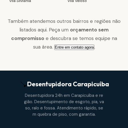
Vila Silviânia
Vila Veloso
Também atendemos outros bairros e regiões não
listados aqui. Peça um
orçamento sem
compromisso
e descubra se temos equipe na
sua área.
.
Entre em contato agora
Desentupidora
Carapicuíba
Desentupidora 24h em Carapicuíba e re
gião. Desentupimento de esgoto, pia, va
so, ralo e fossa. Atendimento rápido, se
m quebra de piso, com garantia.