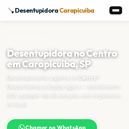
Desentupidora
Carapicuíba
Início
›
Bairros
›
Centro
Desentupidora no Centro
em Carapicuíba, SP
Desentupimento urgente no
Centro
?
Despachamos a equipe agora — atendimento
24h, qualquer dia da semana, com orçamento
no local.
Chamar no WhatsApp