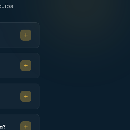
uíba.
ba?