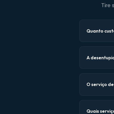
Tire
Quanto cust
A desentupi
O serviço d
Quais servi