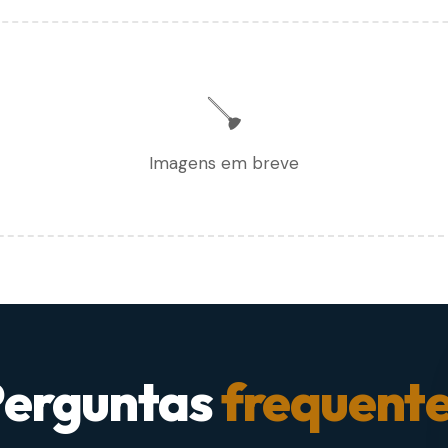
🪠
Imagens em breve
erguntas
frequent