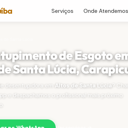
uíba
Serviços
Onde Atendemo
os de Santa Lúcia
tupimento de Esgoto e
de Santa Lúcia, Carapic
de desentupidora em
Altos de Santa Lúcia
? Ch
pp e despachamos o profissional mais próximo
o.
Ver serviços →
ar no WhatsApp