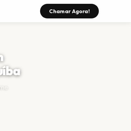
s
Chamar Agora!
m
uíba
ame