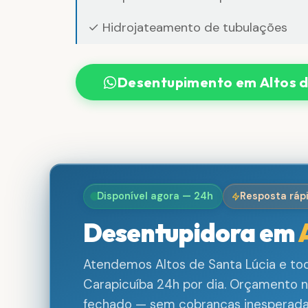
✓ Hidrojateamento de tubulações
Desentupimento em Altos d
Disponível agora — 24h
Resposta ráp
Desentupidora em
Atendemos Altos de Santa Lúcia e tod
Carapicuíba 24h por dia. Orçamento no
fechado — sem cobranças inesperada