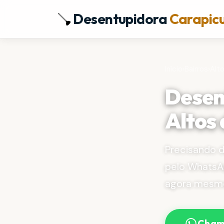
Desentupidora
Carapic
Início
›
Bairros
›
Alt
Desen
Altos 
Precisando 
pelo WhatsA
agora mesm
Cham