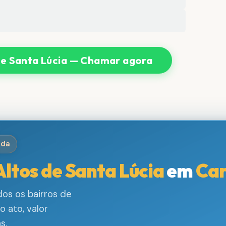
e Santa Lúcia — Chamar agora
ida
Altos de Santa Lúcia
em
Car
os os bairros de
 ato, valor
s.